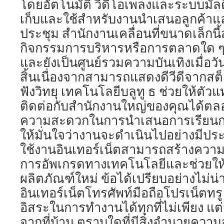
โดยอัตโนมัติ วิดีโอเพลงและระบบมัลติ
เก็บและใช้สำหรับงานนำเสนอลูกค้าแ
ประชุม สำนักงานเคลื่อนที่ขนาดเล็กนี้
กิจกรรมการบริหารหรือการตลาดใด ๆ
และยังเป็นศูนย์รวมความบันเทิงเมื่อ
สิ้นเนื่องจากสามารถแสดงดีวีดีจากสต
ฟังวิทยุ เทคโนโลยีบลูทู ธ ช่วยให้ตัว
ติดต่อกับสำนักงานใหญ่ของคุณได้
ความสะดวกในการนำเสนอการเรียนกา
ให้มั่นใจว่างานจะดำเนินไปอย่างมีป
ใช้งานอินเทอร์เน็ตสามารถสร้างควา
การอัพเกรดทางเทคโนโลยีและช่วยให้ 
ผลิตภัณฑ์ใหม่ ข้อได้เปรียบอย่างไม่น่
อินเทอร์เน็ตโทรศัพท์มือถือโปรเน็ตทร
อิสระในการทำงานได้ทุกที่ไม่เพียง แ
จากที่บ้าน ตราบใดที่มีสิ่งอำนวยควา