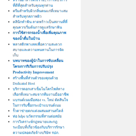
ที่ดีที่สุดสำหรับคุณทุกท่าน
ครีมสำหรับผิวกลิ่นคนแก่ที่เหมาะสม
สำหรับทุกสภาพผิว
คลินิกทำฟัน ลาดพร้าวเป็นสถานที่ที่
คุณควรเริ่มต้นการดูแลรักษาฟัน
การใช้สารกรองน้ำเพื่อเพิ่มคุณภาพ
ของน้ำดื่มในบ้าน
พลาสติกพาเลทเพื่อความสะดวก
สบายและความทนทานในการจัด
เก็บ
บทบาทของผู้นำในการขับเคลื่อน
โครงการริเริ่มการปรับปรุง
Productivity Improvement
สร้างพื้นที่ส่วนตัวของคุณด้วย
Dedicated Host
บริการตอกเสาเข็มไมโครไพล์ทาง
เลือกที่เหมาะสมจากทีมงานมืออาชีพ
แบรนด์เนมมือสอง vs. ใหม่ ตัดสินใจ
ในการรับซื้อกระเป๋าแบรนด์เนม
รั้วตาข่ายตกแต่งผสมผสานสไตล์
ท่อ hdpe นวัตกรรมที่สานต่อสมัย
การวิเคราะห์กฎหมายและกฎ
ระเบียบที่เกี่ยวข้องกับบริการรักษา
ความปลอดภัยจ้างบริษัท รปภ.