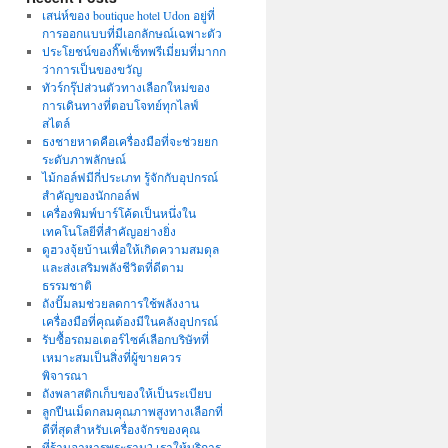
เสน่ห์ของ boutique hotel Udon อยู่ที่
การออกแบบที่มีเอกลักษณ์เฉพาะตัว
ประโยชน์ของกิ๊ฟเซ็ทพรีเมี่ยมที่มากก
ว่าการเป็นของขวัญ
ทัวร์กรุ๊ปส่วนตัวทางเลือกใหม่ของ
การเดินทางที่ตอบโจทย์ทุกไลฟ์
สไตล์
ธงชายหาดคือเครื่องมือที่จะช่วยยก
ระดับภาพลักษณ์
ไม้กอล์ฟมีกี่ประเภท รู้จักกับอุปกรณ์
สำคัญของนักกอล์ฟ
เครื่องพิมพ์บาร์โค้ดเป็นหนึ่งใน
เทคโนโลยีที่สำคัญอย่างยิ่ง
ดูฮวงจุ้ยบ้านเพื่อให้เกิดความสมดุล
และส่งเสริมพลังชีวิตที่ดีตาม
ธรรมชาติ
ถังปั๊มลมช่วยลดการใช้พลังงาน
เครื่องมือที่คุณต้องมีในคลังอุปกรณ์
รับซื้อรถมอเตอร์ไซค์เลือกบริษัทที่
เหมาะสมเป็นสิ่งที่ผู้ขายควร
พิจารณา
ถังพลาสติกเก็บของให้เป็นระเบียบ
ลูกปืนเม็ดกลมคุณภาพสูงทางเลือกที่
ดีที่สุดสำหรับเครื่องจักรของคุณ
ที่ร้านอาหารพระราม2 เราให้บริการ