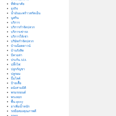
ที่พักอาศัย
ธุรกิจ
น้ำมันมะพร้าวสกัดเย็น
นูสกิน
บริการ
บริการกำจัดปลวก
บริการเช่ารถ
บริการให้เช่า
บริษัทกำจัดปลวก
บ้านน็อคดาวน์
บ้านรังสิต
บีควอล่า
ประกัน AIA
ปลั๊กไฟ
ปลูกกัญชา
ปลูกผม
ปั้มไลค์
ป้ายเสื้อ
ผนังสามมิติ
พรมรถยนต์
พระหยก
พื้น epoxy
ยาเพิ่มน้ำหนัก
รถมือสองคุณภาพดี
รถยก