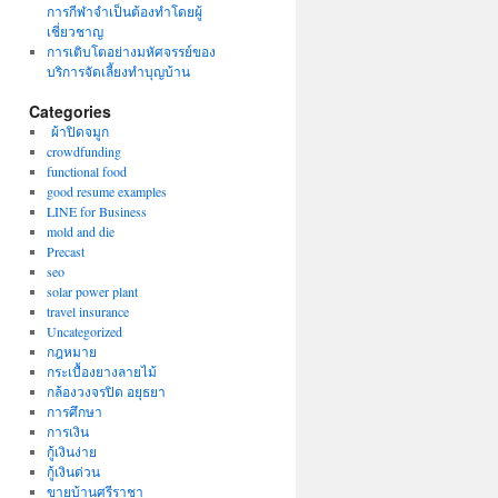
การกีฬาจำเป็นต้องทำโดยผู้
เชี่ยวชาญ
การเติบโตอย่างมหัศจรรย์ของ
บริการจัดเลี้ยงทำบุญบ้าน
Categories
ผ้าปิดจมูก
crowdfunding
functional food
good resume examples
LINE for Business
mold and die
Precast
seo
solar power plant
travel insurance
Uncategorized
กฎหมาย
กระเบื้องยางลายไม้
กล้องวงจรปิด อยุธยา
การศึกษา
การเงิน
กู้เงินง่าย
กู้เงินด่วน
ขายบ้านศรีราชา