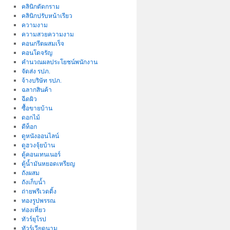
คลินิกตัดกราม
คลินิกปรับหน้าเรียว
ความงาม
ความสวยความงาม
คอนกรีตผสมเร็จ
คอนโดจรัญ
คำนวณผลประโยชน์พนักงาน
จัดส่ง รปภ.
จ้างบริษัท รปภ.
ฉลากสินค้า
ฉีดผิว
ซื้อขายบ้าน
ดอกไม้
ดีท็อก
ดูหนังออนไลน์
ดูฮวงจุ้ยบ้าน
ตู้คอนเทนเนอร์
ตู้น้ำมันหยอดเหรียญ
ถังผสม
ถังเก็บน้ำ
ถ่ายพรีเวดดิ้ง
ทองรูปพรรณ
ท่องเที่ยว
ทัวร์ยุโรป
ทัวร์เวียดนาม