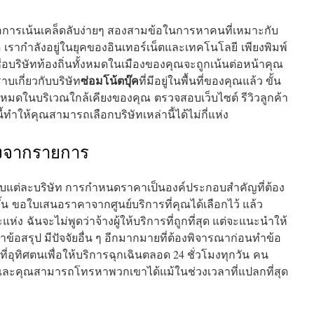
อการเน้นเคล็ดลับง่ายๆ สองสามข้อในการหาคนที่เหมาะกับ
รากำลังอยู่ในยุคของอินเทอร์เน็ตและเทคโนโลยี เพียงพิมพ์
ื่อบริษัทท้องถิ่นทั้งหมดในเมืองของคุณจะถูกเน้นต่อหน้าคุณ
ซ่อมโน้ตบุ๊ค
าบเกี่ยวกับบริษัท
ที่มีอยู่ในพื้นที่ของคุณแล้ว ขั้น
งหมดในบริเวณใกล้เคียงของคุณ ตรวจสอบเว็บไซต์ รีวิวลูกค้า
ทำให้คุณสามารถเลือกบริษัทเหล่านี้ได้ไม่กี่แห่ง
ึ่งจากรายการ
ับแต่ละบริษัท การกำหนดราคาเป็นองค์ประกอบสำคัญที่ต้อง
้น ขอใบเสนอราคาจากศูนย์บริการที่คุณได้เลือกไว้ แล้ว
่ง ฉันจะไม่พูดว่าจ้างผู้ให้บริการที่ถูกที่สุด แต่จะแนะนำให้
อสรุป มีปัจจัยอื่น ๆ อีกมากมายที่ต้องพิจารณาก่อนทำข้อ
ี่อุทิศตนเพื่อให้บริการฉุกเฉินตลอด 24 ชั่วโมงทุกวัน คน
 และคุณสามารถโทรหาพวกเขาได้แม้ในช่วงเวลาที่แปลกที่สุด