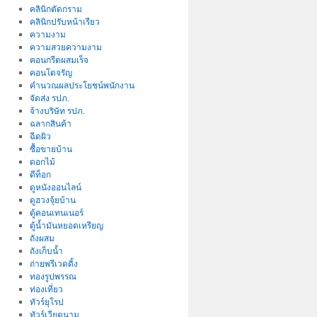
คลินิกตัดกราม
คลินิกปรับหน้าเรียว
ความงาม
ความสวยความงาม
คอนกรีตผสมเร็จ
คอนโดจรัญ
คำนวณผลประโยชน์พนักงาน
จัดส่ง รปภ.
จ้างบริษัท รปภ.
ฉลากสินค้า
ฉีดผิว
ซื้อขายบ้าน
ดอกไม้
ดีท็อก
ดูหนังออนไลน์
ดูฮวงจุ้ยบ้าน
ตู้คอนเทนเนอร์
ตู้น้ำมันหยอดเหรียญ
ถังผสม
ถังเก็บน้ำ
ถ่ายพรีเวดดิ้ง
ทองรูปพรรณ
ท่องเที่ยว
ทัวร์ยุโรป
ทัวร์เวียดนาม