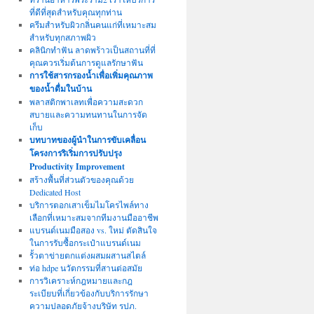
ที่ดีที่สุดสำหรับคุณทุกท่าน
ครีมสำหรับผิวกลิ่นคนแก่ที่เหมาะสม
สำหรับทุกสภาพผิว
คลินิกทำฟัน ลาดพร้าวเป็นสถานที่ที่
คุณควรเริ่มต้นการดูแลรักษาฟัน
การใช้สารกรองน้ำเพื่อเพิ่มคุณภาพ
ของน้ำดื่มในบ้าน
พลาสติกพาเลทเพื่อความสะดวก
สบายและความทนทานในการจัด
เก็บ
บทบาทของผู้นำในการขับเคลื่อน
โครงการริเริ่มการปรับปรุง
Productivity Improvement
สร้างพื้นที่ส่วนตัวของคุณด้วย
Dedicated Host
บริการตอกเสาเข็มไมโครไพล์ทาง
เลือกที่เหมาะสมจากทีมงานมืออาชีพ
แบรนด์เนมมือสอง vs. ใหม่ ตัดสินใจ
ในการรับซื้อกระเป๋าแบรนด์เนม
รั้วตาข่ายตกแต่งผสมผสานสไตล์
ท่อ hdpe นวัตกรรมที่สานต่อสมัย
การวิเคราะห์กฎหมายและกฎ
ระเบียบที่เกี่ยวข้องกับบริการรักษา
ความปลอดภัยจ้างบริษัท รปภ.