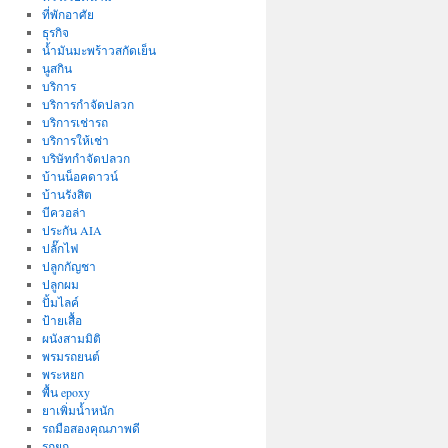
ที่พักอาศัย
ธุรกิจ
น้ำมันมะพร้าวสกัดเย็น
นูสกิน
บริการ
บริการกำจัดปลวก
บริการเช่ารถ
บริการให้เช่า
บริษัทกำจัดปลวก
บ้านน็อคดาวน์
บ้านรังสิต
บีควอล่า
ประกัน AIA
ปลั๊กไฟ
ปลูกกัญชา
ปลูกผม
ปั้มไลค์
ป้ายเสื้อ
ผนังสามมิติ
พรมรถยนต์
พระหยก
พื้น epoxy
ยาเพิ่มน้ำหนัก
รถมือสองคุณภาพดี
รถยก