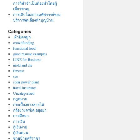
การกีฬาจำเป็นต้องทำโดยผู้
เชี่ยวชาญ
การเติบโตอย่างมหัศจรรย์ของ
บริการจัดเลี้ยงทำบุญบ้าน
Categories
ผ้าปิดจมูก
crowdfunding
functional food
good resume examples
LINE for Business
mold and die
Precast
seo
solar power plant
travel insurance
Uncategorized
กฎหมาย
กระเบื้องยางลายไม้
กล้องวงจรปิด อยุธยา
การศึกษา
การเงิน
กู้เงินง่าย
กู้เงินด่วน
ขายบ้านศรีราชา