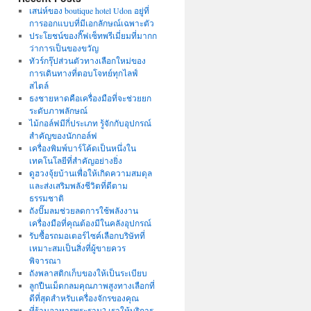
เสน่ห์ของ boutique hotel Udon อยู่ที่
การออกแบบที่มีเอกลักษณ์เฉพาะตัว
ประโยชน์ของกิ๊ฟเซ็ทพรีเมี่ยมที่มากก
ว่าการเป็นของขวัญ
ทัวร์กรุ๊ปส่วนตัวทางเลือกใหม่ของ
การเดินทางที่ตอบโจทย์ทุกไลฟ์
สไตล์
ธงชายหาดคือเครื่องมือที่จะช่วยยก
ระดับภาพลักษณ์
ไม้กอล์ฟมีกี่ประเภท รู้จักกับอุปกรณ์
สำคัญของนักกอล์ฟ
เครื่องพิมพ์บาร์โค้ดเป็นหนึ่งใน
เทคโนโลยีที่สำคัญอย่างยิ่ง
ดูฮวงจุ้ยบ้านเพื่อให้เกิดความสมดุล
และส่งเสริมพลังชีวิตที่ดีตาม
ธรรมชาติ
ถังปั๊มลมช่วยลดการใช้พลังงาน
เครื่องมือที่คุณต้องมีในคลังอุปกรณ์
รับซื้อรถมอเตอร์ไซค์เลือกบริษัทที่
เหมาะสมเป็นสิ่งที่ผู้ขายควร
พิจารณา
ถังพลาสติกเก็บของให้เป็นระเบียบ
ลูกปืนเม็ดกลมคุณภาพสูงทางเลือกที่
ดีที่สุดสำหรับเครื่องจักรของคุณ
ที่ร้านอาหารพระราม2 เราให้บริการ