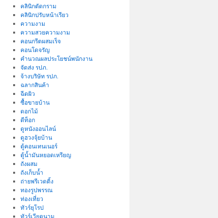
คลินิกตัดกราม
คลินิกปรับหน้าเรียว
ความงาม
ความสวยความงาม
คอนกรีตผสมเร็จ
คอนโดจรัญ
คำนวณผลประโยชน์พนักงาน
จัดส่ง รปภ.
จ้างบริษัท รปภ.
ฉลากสินค้า
ฉีดผิว
ซื้อขายบ้าน
ดอกไม้
ดีท็อก
ดูหนังออนไลน์
ดูฮวงจุ้ยบ้าน
ตู้คอนเทนเนอร์
ตู้น้ำมันหยอดเหรียญ
ถังผสม
ถังเก็บน้ำ
ถ่ายพรีเวดดิ้ง
ทองรูปพรรณ
ท่องเที่ยว
ทัวร์ยุโรป
ทัวร์เวียดนาม