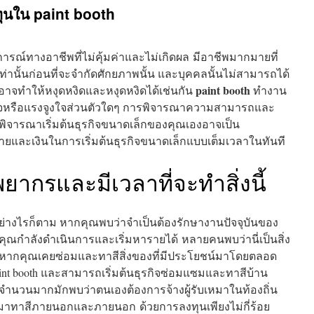
งทุนใน paint booth
รณ์ทางอาชีพที่ไม่คุ้มค่าและไม่เกิดผล มีอาชีพมากมายที่
านั้นก่อนที่จะจำกัดศักยภาพนั้น และบุคคลนั้นไม่สามารถได้
paint booth
นี้อาจทำให้หงุดหงิดและหงุดหงิดได้เช่นกัน
ทำงาน
พอใจหรือแรงจูงใจส่วนตัวใดๆ การพิจารณาความสามารถและ
จารณาเริ่มต้นธุรกิจขนาดเล็กของคุณเองอาจเป็น
จ่ายและเงินในการเริ่มต้นธุรกิจขนาดเล็กแบบเต็มเวลาในทันที
ัพยากรและมีเวลาที่จะทำสิ่งนี้
อย่างไรก็ตาม หากคุณพบว่าจำเป็นต้องรักษางานปัจจุบันของ
ุณกำลังดำเนินการและเริ่มหารายได้ หลายคนพบว่านี่เป็นสิ่ง
ึ่ง หากคุณเคยซ่อมและทาสีสิ่งของที่มีประโยชน์มาโดยตลอด
t booth และสามารถเริ่มต้นธุรกิจซ่อมแซมและทาสีบ้าน
จจำนวนมากมักพบว่าตนเองต้องการจ้างผู้รับเหมาในท้องถิ่น
ื่อมาทาสีภายนอกและภายนอก ด้วยการลงทุนเพียงไม่กี่ร้อย