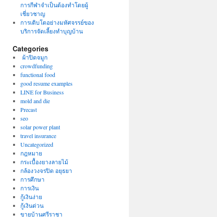
การกีฬาจำเป็นต้องทำโดยผู้
เชี่ยวชาญ
การเติบโตอย่างมหัศจรรย์ของ
บริการจัดเลี้ยงทำบุญบ้าน
Categories
ผ้าปิดจมูก
crowdfunding
functional food
good resume examples
LINE for Business
mold and die
Precast
seo
solar power plant
travel insurance
Uncategorized
กฎหมาย
กระเบื้องยางลายไม้
กล้องวงจรปิด อยุธยา
การศึกษา
การเงิน
กู้เงินง่าย
กู้เงินด่วน
ขายบ้านศรีราชา