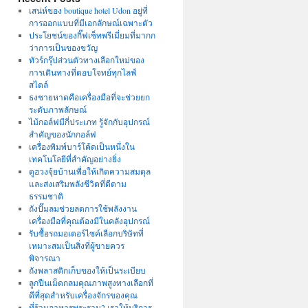
เสน่ห์ของ boutique hotel Udon อยู่ที่
การออกแบบที่มีเอกลักษณ์เฉพาะตัว
ประโยชน์ของกิ๊ฟเซ็ทพรีเมี่ยมที่มากก
ว่าการเป็นของขวัญ
ทัวร์กรุ๊ปส่วนตัวทางเลือกใหม่ของ
การเดินทางที่ตอบโจทย์ทุกไลฟ์
สไตล์
ธงชายหาดคือเครื่องมือที่จะช่วยยก
ระดับภาพลักษณ์
ไม้กอล์ฟมีกี่ประเภท รู้จักกับอุปกรณ์
สำคัญของนักกอล์ฟ
เครื่องพิมพ์บาร์โค้ดเป็นหนึ่งใน
เทคโนโลยีที่สำคัญอย่างยิ่ง
ดูฮวงจุ้ยบ้านเพื่อให้เกิดความสมดุล
และส่งเสริมพลังชีวิตที่ดีตาม
ธรรมชาติ
ถังปั๊มลมช่วยลดการใช้พลังงาน
เครื่องมือที่คุณต้องมีในคลังอุปกรณ์
รับซื้อรถมอเตอร์ไซค์เลือกบริษัทที่
เหมาะสมเป็นสิ่งที่ผู้ขายควร
พิจารณา
ถังพลาสติกเก็บของให้เป็นระเบียบ
ลูกปืนเม็ดกลมคุณภาพสูงทางเลือกที่
ดีที่สุดสำหรับเครื่องจักรของคุณ
ที่ร้านอาหารพระราม2 เราให้บริการ