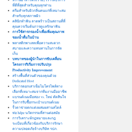
ที่ดีที่สุดสำหรับคุณทุกท่าน
ครีมสำหรับผิวกลิ่นคนแก่ที่เหมาะสม
สำหรับทุกสภาพผิว
คลินิกทำฟัน ลาดพร้าวเป็นสถานที่ที่
คุณควรเริ่มต้นการดูแลรักษาฟัน
การใช้สารกรองน้ำเพื่อเพิ่มคุณภาพ
ของน้ำดื่มในบ้าน
พลาสติกพาเลทเพื่อความสะดวก
สบายและความทนทานในการจัด
เก็บ
บทบาทของผู้นำในการขับเคลื่อน
โครงการริเริ่มการปรับปรุง
Productivity Improvement
สร้างพื้นที่ส่วนตัวของคุณด้วย
Dedicated Host
บริการตอกเสาเข็มไมโครไพล์ทาง
เลือกที่เหมาะสมจากทีมงานมืออาชีพ
แบรนด์เนมมือสอง vs. ใหม่ ตัดสินใจ
ในการรับซื้อกระเป๋าแบรนด์เนม
รั้วตาข่ายตกแต่งผสมผสานสไตล์
ท่อ hdpe นวัตกรรมที่สานต่อสมัย
การวิเคราะห์กฎหมายและกฎ
ระเบียบที่เกี่ยวข้องกับบริการรักษา
ความปลอดภัยจ้างบริษัท รปภ.