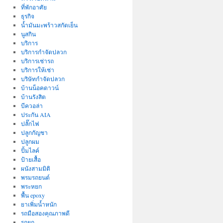
ที่พักอาศัย
ธุรกิจ
น้ำมันมะพร้าวสกัดเย็น
นูสกิน
บริการ
บริการกำจัดปลวก
บริการเช่ารถ
บริการให้เช่า
บริษัทกำจัดปลวก
บ้านน็อคดาวน์
บ้านรังสิต
บีควอล่า
ประกัน AIA
ปลั๊กไฟ
ปลูกกัญชา
ปลูกผม
ปั้มไลค์
ป้ายเสื้อ
ผนังสามมิติ
พรมรถยนต์
พระหยก
พื้น epoxy
ยาเพิ่มน้ำหนัก
รถมือสองคุณภาพดี
รถยก