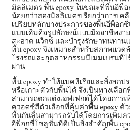
มิลลิเมตร พื้น epoxy ในขณะที่พื้นอีพ็
น้อยกว่าสองมิลลิเมตรเรียกว่าการเคลือบ
เปรียบหลักบางประการของพื้นอีพ็อกซี่เ
แบบเดิมคือรูปลักษณ์แบบมืออาชีพง่
สะอาด แว็กซ์ และบำรุงรักษาทนทา
พื้น epoxy จึงเหมาะสำหรับสภาพแวดล้อ
โรงรถและอุตสาหกรรมมีเมมเบรนที่ไร
ผ่าน
พื้น epoxy ทำให้แบคทีเรียและสิ่งสก
หรือเกาะตัวกับพื้นได้ จึงเป็นทางเลือ
สามารถตกแต่งเอฟเฟกต์ได้โดยการเพิ่ม
พื้น
epoxy
ควอตซ์สีตัวเลือกที่คุ้มค่า
ด้ว
พื้นกันลื่นสามารถรับได้โดยการเพิ่มค
อีพ็อกซี่โซลูชั่นที่ดีเป็นสิ่งสำคัญพื้น e